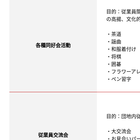
目的：従業員
の高揚、文化
・茶道
・謡曲
各種同好会活動
・和服着付け
・将棋
・囲碁
・フラワーア
・ペン習字
目的：団地内
・大交流会
従業員交流会
・お見合いパ